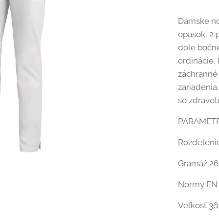
Dámske noh
opasok, 2 
dole bočné
ordinácie, 
záchranné 
zariadenia,
so zdravot
PARAMET
Rozdelen
Gramáž 26
Normy EN 
Veľkosť 36; 