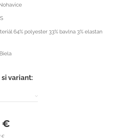
 Nohavice
XS
eriál 64% polyester 33% bavlna 3% elastan
 Biela
si variant:
€
8 €