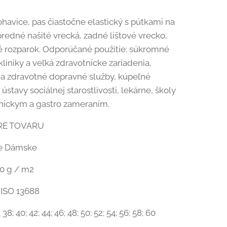
avice, pas čiastočne elastický s pútkami na
predné našité vrecká, zadné lištové vrecko,
 rozparok. Odporúčané použitie: súkromné ​​
kliniky a veľká zdravotnícke zariadenia,
a zdravotné dopravné služby, kúpeľné
 ústavy sociálnej starostlivosti, lekárne, školy
níckym a gastro zameraním.
RE TOVARU
ie Dámske
0 g / m2
ISO 13688
38; 40; 42; 44; 46; 48; 50; 52; 54; 56; 58; 60