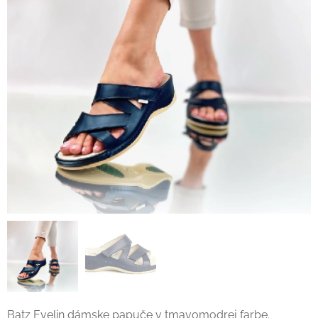
Batz Evelin dámske papuče v tmavomodrej farbe.