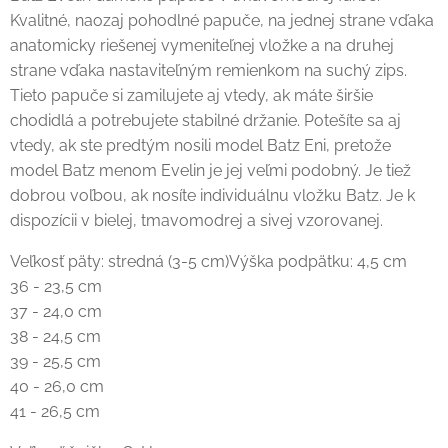
Kvalitné, naozaj pohodlné papuče, na jednej strane vďaka
anatomicky riešenej vymeniteľnej vložke a na druhej
strane vďaka nastaviteľným remienkom na suchý zips.
Tieto papuče si zamilujete aj vtedy, ak máte širšie
chodidlá a potrebujete stabilné držanie. Potešíte sa aj
vtedy, ak ste predtým nosili model Batz Eni, pretože
model Batz menom Evelin je jej veľmi podobný. Je tiež
dobrou voľbou, ak nosíte individuálnu vložku Batz. Je k
dispozícii v bielej, tmavomodrej a sivej vzorovanej.
Veľkosť päty: stredná (3-5 cm)Výška podpätku: 4,5 cm
36 - 23,5 cm
37 - 24,0 cm
38 - 24,5 cm
39 - 25,5 cm
40 - 26,0 cm
41 - 26,5 cm