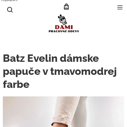
Batz Evelin dámske
papuče v tmavomodrej
farbe