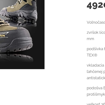
492
Voľnočas
zvršok lí
mm
podšívka
TEX®
vkladacia
ľahčenej 
antistatic
podošva E
protišmyk
veľkosť 3