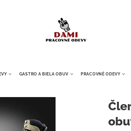
EVY
GASTRO A BIELA OBUV
PRACOVNÉ ODEVY
Čle
obu