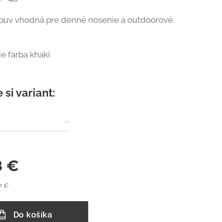
obuv vhodná pre denné nosenie a outdoorové
e farba khaki
 si variant:
8
€
7 €
Do košíka