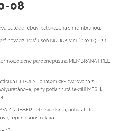
0-08
ová outdoor obuv, celokožená s membránou.
cová hovädzinová useň NUBUK v hrúbke 1,9 - 2,1
 termoizolačné paropriepustná MEMBRÁNA FREE-
 stielka HI-POLY - anatomicky tvarovaná z
polyuretánovej peny potiahnutá textílií MESH,
ká
VA / RUBBER - olejovzdorná, antistatická,
ová, lepená konštrukcia
6 - 48