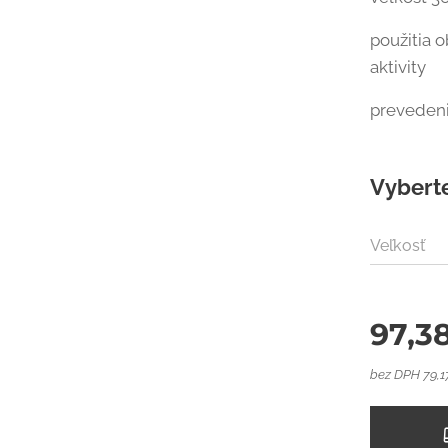
použitia 
aktivity
prevedeni
Vyberte
Veľkosť
97,3
bez DPH 79,1