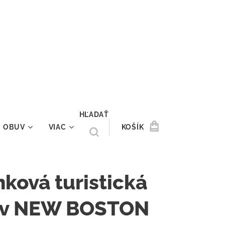
HĽADAŤ
OBUV
VIAC
KOŠÍK
nková turistická
v NEW BOSTON