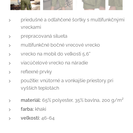
priedušné a odľahčené šortky s multifunkčnými
vreckami
prepracovaná silueta
multifunkčné bočné vrecové vrecko
vrecko na mobil do veľkosti 5,6"
viacúčelové vrecko na náradie
reflexné prvky
použitie: vnútorné a vonkajšie priestory pri
vyšších teplotách
materiál:
65% polyester, 35% bavlna, 200 g/m²
farba:
khaki
veľkosti:
46-64