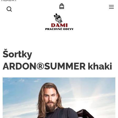
Šortky
ARDON®SUMMER khaki