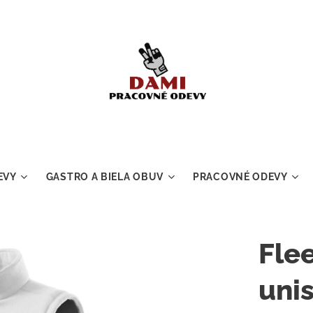
EVY
GASTRO A BIELA OBUV
PRACOVNÉ ODEVY
Fle
uni