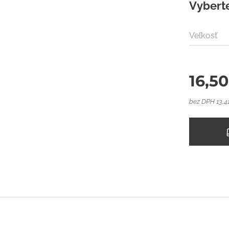
Vyberte
Veľkosť
16,50
bez DPH 13,4