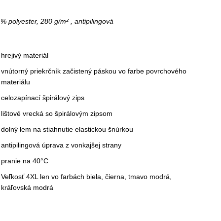
% polyester, 280 g/m² , antipilingová
hrejivý materiál
vnútorný priekrčník začistený páskou vo farbe povrchového
materiálu
celozapínací špirálový zips
lištové vrecká so špirálovým zipsom
dolný lem na stiahnutie elastickou šnúrkou
antipilingová úprava z vonkajšej strany
pranie na 40°C
Veľkosť 4XL len vo farbách biela, čierna, tmavo modrá,
kráľovská modrá