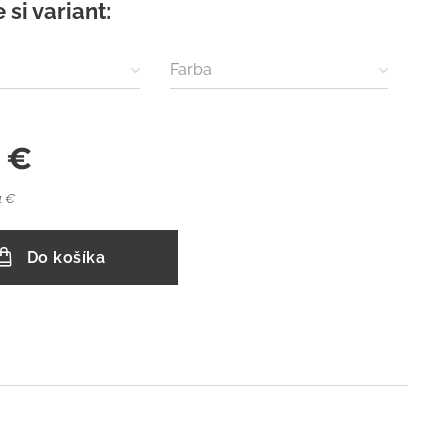
 si variant:
Farba
€
1 €
Do košíka