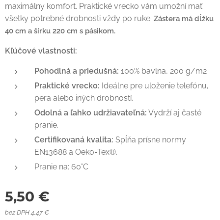
maximálny komfort. Praktické vrecko vám umožní mať
všetky potrebné drobnosti vždy po ruke.
Zástera má dĺžku
40 cm a šírku 220 cm s pásikom.
Kľúčové vlastnosti:
Pohodlná a priedušná:
100% bavlna, 200 g/m2
Praktické vrecko:
Ideálne pre uloženie telefónu,
pera alebo iných drobností.
Odolná a ľahko udržiavateľná:
Vydrží aj časté
pranie.
Certifikovaná kvalita:
Spĺňa prísne normy
EN13688 a Oeko-Tex®.
Pranie na: 60˚C
5,50
€
bez DPH 4,47 €