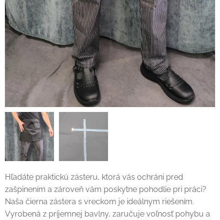
Hľadáte praktickú zásteru, ktorá vás ochráni pred
zašpinením a zároveň vám poskytne pohodlie pri práci?
Naša čierna zástera s vreckom je ideálnym riešením.
Vyrobená z príjemnej bavlny, zaručuje voľnosť pohybu a